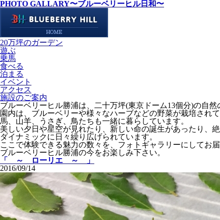
PHOTO GALLARY
〜ブルーベリーヒル日和〜
20万坪のガーデン
遊ぶ
乗馬
食べる
泊まる
イベント
アクセス
施設のご案内
ブルーベリーヒル勝浦は、二十万坪(東京ドーム13個分)の自
園内は、ブルーベリーや様々なハーブなどの野菜が栽培されて
馬、山羊、うさぎ、鳥たちも一緒に暮らしています。
美しい夕日や星空が見れたり、新しい命の誕生があったり、絶
ダイナミックに日々繰り広げられています。
ここで体験できる魅力の数々を、フォトギャラリーにしてお届
ブルーベリーヒル勝浦の今をお楽しみ下さい。
「 ～ ローリエ ～ 」
2016/09/14