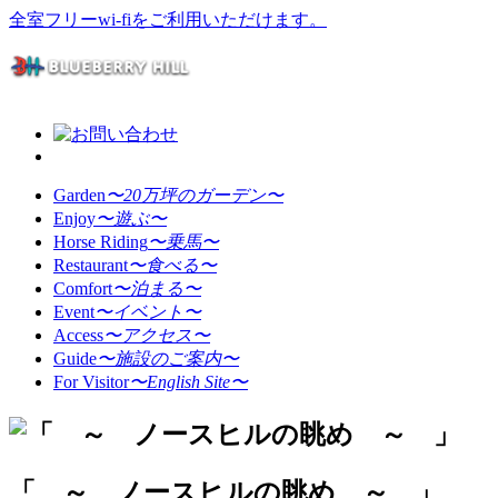
全室フリーwi-fiをご利用いただけます。
Garden
〜20万坪のガーデン〜
Enjoy
〜遊ぶ〜
Horse Riding
〜乗馬〜
Restaurant
〜食べる〜
Comfort
〜泊まる〜
Event
〜イベント〜
Access
〜アクセス〜
Guide
〜施設のご案内〜
For Visitor
〜English Site〜
「 ～ ノースヒルの眺め ～ 」