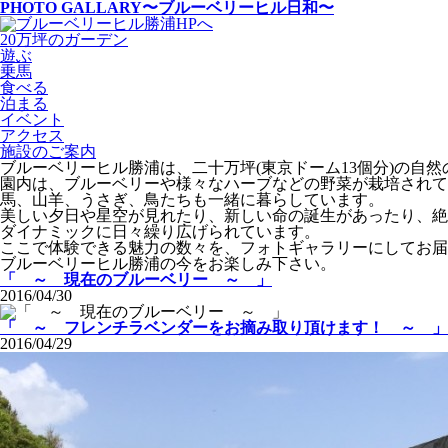
PHOTO GALLARY
〜ブルーベリーヒル日和〜
20万坪のガーデン
遊ぶ
乗馬
食べる
泊まる
イベント
アクセス
施設のご案内
ブルーベリーヒル勝浦は、二十万坪(東京ドーム13個分)の自
園内は、ブルーベリーや様々なハーブなどの野菜が栽培されて
馬、山羊、うさぎ、鳥たちも一緒に暮らしています。
美しい夕日や星空が見れたり、新しい命の誕生があったり、絶
ダイナミックに日々繰り広げられています。
ここで体験できる魅力の数々を、フォトギャラリーにしてお届
ブルーベリーヒル勝浦の今をお楽しみ下さい。
「 ～ 現在のブルーベリー ～ 」
2016/04/30
「 ～ フレンチラベンダーをお摘み取り頂けます！ ～ 」
2016/04/29