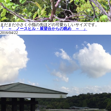
まだまだ小さく小指の先ほどの可愛らしいサイズです。
「 ～ ノースヒル・展望台からの眺め ～ 」
2016/04/22