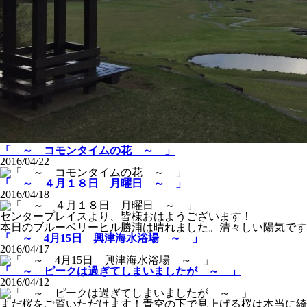
「 ～ コモンタイムの花 ～ 」
2016/04/22
「 ～ ４月１８日 月曜日 ～ 」
2016/04/18
センタープレイスより、皆様おはようございます！
本日のブルーベリーヒル勝浦は晴れました。清々しい陽気です
「 ～ 4月15日 興津海水浴場 ～ 」
2016/04/17
「 ～ ピークは過ぎてしまいましたが ～ 」
2016/04/12
まだ桜をご覧いただけます！青空の下で見上げる桜は本当に綺