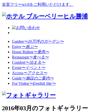
全室フリーwi-fiをご利用いただけます。
Garden
〜20万坪のガーデン〜
Enjoy
〜遊ぶ〜
Horse Riding
〜乗馬〜
Restaurant
〜食べる〜
Comfort
〜泊まる〜
Event
〜イベント〜
Access
〜アクセス〜
Guide
〜施設のご案内〜
For Visitor
〜English Site〜
2016年03月のフォトギャラリー