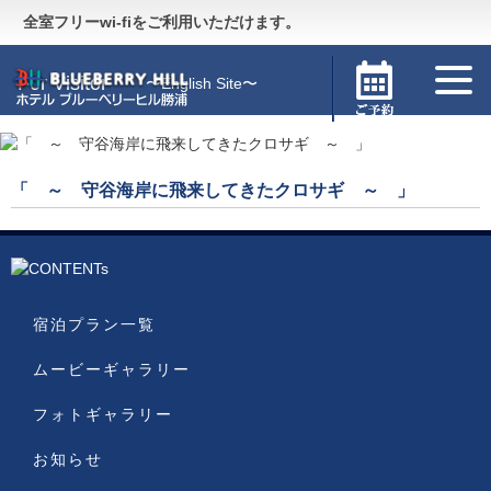
Guide
〜施設のご案内〜
全室フリーwi-fiをご利用いただけます。
For Visitor
〜English Site〜
「 ～ 守谷海岸に飛来してきたクロサギ ～ 」
宿泊プラン一覧
ムービーギャラリー
フォトギャラリー
お知らせ