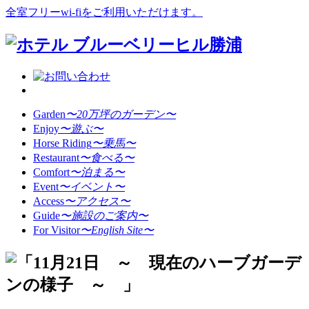
全室フリーwi-fiをご利用いただけます。
Garden
〜20万坪のガーデン〜
Enjoy
〜遊ぶ〜
Horse Riding
〜乗馬〜
Restaurant
〜食べる〜
Comfort
〜泊まる〜
Event
〜イベント〜
Access
〜アクセス〜
Guide
〜施設のご案内〜
For Visitor
〜English Site〜