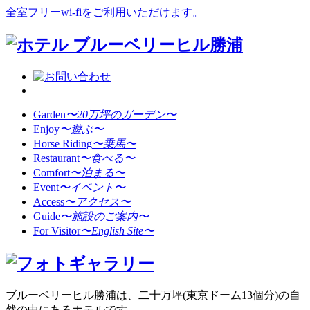
全室フリーwi-fiをご利用いただけます。
Garden
〜20万坪のガーデン〜
Enjoy
〜遊ぶ〜
Horse Riding
〜乗馬〜
Restaurant
〜食べる〜
Comfort
〜泊まる〜
Event
〜イベント〜
Access
〜アクセス〜
Guide
〜施設のご案内〜
For Visitor
〜English Site〜
ブルーベリーヒル勝浦は、二十万坪(東京ドーム13個分)の自
然の中にあるホテルです。