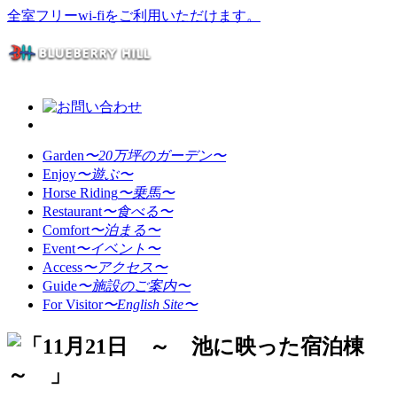
全室フリーwi-fiをご利用いただけます。
Garden
〜20万坪のガーデン〜
Enjoy
〜遊ぶ〜
Horse Riding
〜乗馬〜
Restaurant
〜食べる〜
Comfort
〜泊まる〜
Event
〜イベント〜
Access
〜アクセス〜
Guide
〜施設のご案内〜
For Visitor
〜English Site〜