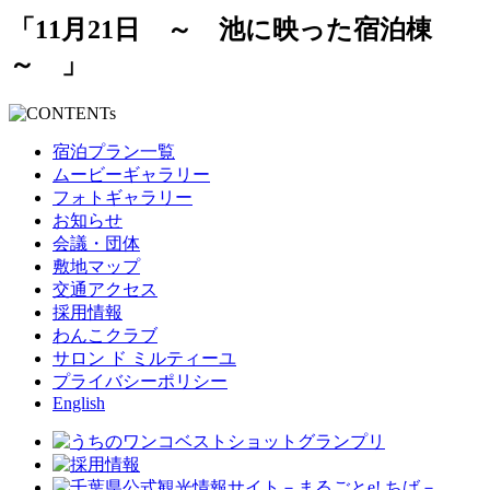
「11月21日 ～ 池に映った宿泊棟
～ 」
宿泊プラン一覧
ムービーギャラリー
フォトギャラリー
お知らせ
会議・団体
敷地マップ
交通アクセス
採用情報
わんこクラブ
サロン ド ミルティーユ
プライバシーポリシー
English