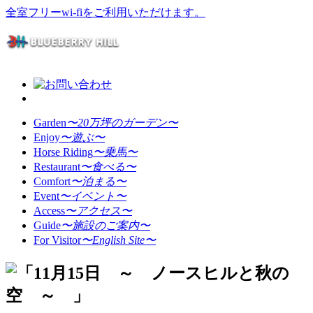
全室フリーwi-fiをご利用いただけます。
Garden
〜20万坪のガーデン〜
Enjoy
〜遊ぶ〜
Horse Riding
〜乗馬〜
Restaurant
〜食べる〜
Comfort
〜泊まる〜
Event
〜イベント〜
Access
〜アクセス〜
Guide
〜施設のご案内〜
For Visitor
〜English Site〜