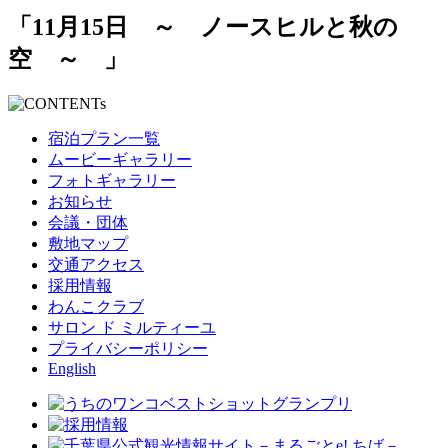
「11月15日 ～ ノースヒルと秋の
空 ～ 」
宿泊プラン一覧
ムービーギャラリー
フォトギャラリー
お知らせ
会議・団体
敷地マップ
交通アクセス
採用情報
わんこクラブ
サロン ド ミルティーユ
プライバシーポリシー
English