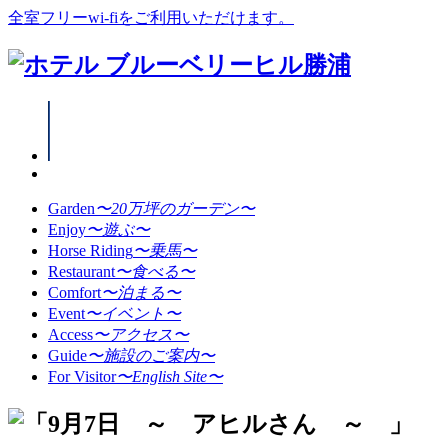
全室フリーwi-fiをご利用いただけます。
Garden
〜20万坪のガーデン〜
Enjoy
〜遊ぶ〜
Horse Riding
〜乗馬〜
Restaurant
〜食べる〜
Comfort
〜泊まる〜
Event
〜イベント〜
Access
〜アクセス〜
Guide
〜施設のご案内〜
For Visitor
〜English Site〜