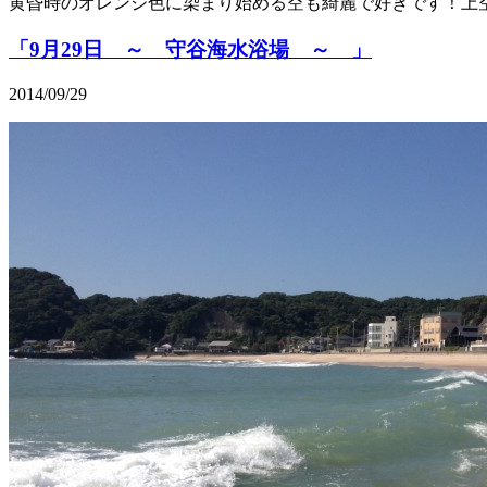
黄昏時のオレンジ色に染まり始める空も綺麗で好きです！上
「9月29日 ～ 守谷海水浴場 ～ 」
2014/09/29