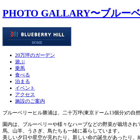
PHOTO GALLARY
〜ブルー
20万坪のガーデン
遊ぶ
乗馬
食べる
泊まる
イベント
アクセス
施設のご案内
ブルーベリーヒル勝浦は、二十万坪(東京ドーム13個分)の自
園内は、ブルーベリーや様々なハーブなどの野菜が栽培され
馬、山羊、うさぎ、鳥たちも一緒に暮らしています。
美しい夕日や星空が見れたり、新しい命の誕生があったり、