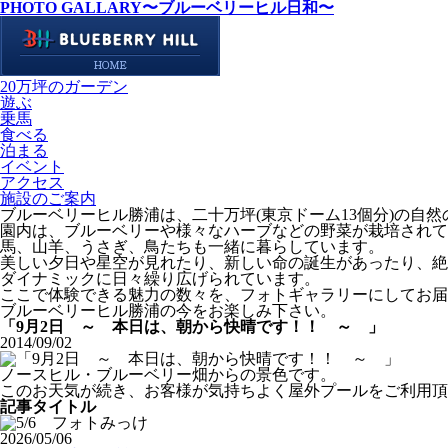
PHOTO GALLARY
〜ブルーベリーヒル日和〜
20万坪のガーデン
遊ぶ
乗馬
食べる
泊まる
イベント
アクセス
施設のご案内
ブルーベリーヒル勝浦は、二十万坪(東京ドーム13個分)の自
園内は、ブルーベリーや様々なハーブなどの野菜が栽培されて
馬、山羊、うさぎ、鳥たちも一緒に暮らしています。
美しい夕日や星空が見れたり、新しい命の誕生があったり、絶
ダイナミックに日々繰り広げられています。
ここで体験できる魅力の数々を、フォトギャラリーにしてお届
ブルーベリーヒル勝浦の今をお楽しみ下さい。
「9月2日 ～ 本日は、朝から快晴です！！ ～ 」
2014/09/02
ノースヒル・ブルーベリー畑からの景色です。
このお天気が続き、お客様が気持ちよく屋外プールをご利用頂
記事タイトル
2026/05/06