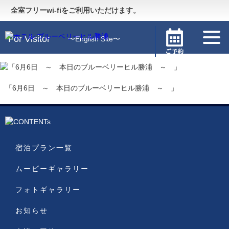
Guide
〜施設のご案内〜
全室フリーwi-fiをご利用いただけます。
For Visitor
〜English Site〜
「6月6日 ～ 本日のブルーベリーヒル勝浦 ～ 」
宿泊プラン一覧
ムービーギャラリー
フォトギャラリー
お知らせ