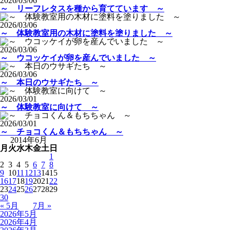
2026/03/06
～ リーフレタスを種から育てています ～
2026/03/06
～ 体験教室用の木材に塗料を塗りました ～
2026/03/06
～ ウコッケイが卵を産んでいました ～
2026/03/06
～ 本日のウサギたち ～
2026/03/01
～ 体験教室に向けて ～
2026/03/01
～ チョコくん＆もちちゃん ～
2014年6月
月
火
水
木
金
土
日
1
2
3
4
5
6
7
8
9
10
11
12
13
14
15
16
17
18
19
20
21
22
23
24
25
26
27
28
29
30
« 5月
7月 »
2026年5月
2026年4月