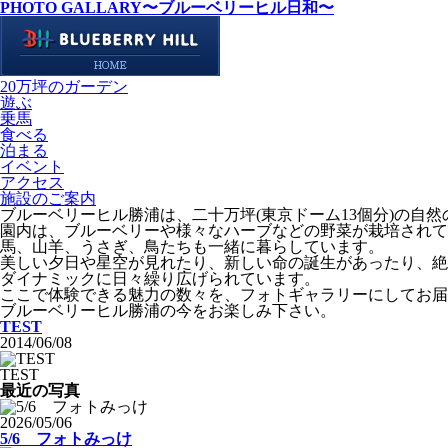
PHOTO GALLARY
〜ブルーベリーヒル日和〜
20万坪のガーデン
遊ぶ
乗馬
食べる
泊まる
イベント
アクセス
施設のご案内
ブルーベリーヒル勝浦は、二十万坪(東京ドーム13個分)の自
園内は、ブルーベリーや様々なハーブなどの野菜が栽培されて
馬、山羊、うさぎ、鳥たちも一緒に暮らしています。
美しい夕日や星空が見れたり、新しい命の誕生があったり、絶
ダイナミックに日々繰り広げられています。
ここで体験できる魅力の数々を、フォトギャラリーにしてお届
ブルーベリーヒル勝浦の今をお楽しみ下さい。
TEST
2014/06/08
TEST
最近の写真
2026/05/06
5/6 フォトみっけ