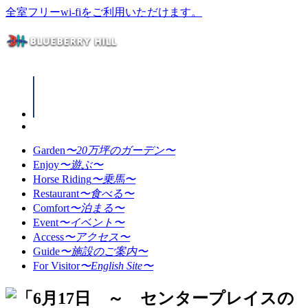
全室フリーwi-fiをご利用いただけます。
Garden
〜20万坪のガーデン〜
Enjoy
〜遊ぶ〜
Horse Riding
〜乗馬〜
Restaurant
〜食べる〜
Comfort
〜泊まる〜
Event
〜イベント〜
Access
〜アクセス〜
Guide
〜施設のご案内〜
For Visitor
〜English Site〜