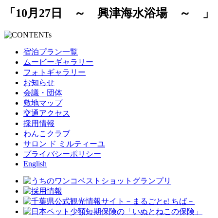
「10月27日 ～ 興津海水浴場 ～ 」
宿泊プラン一覧
ムービーギャラリー
フォトギャラリー
お知らせ
会議・団体
敷地マップ
交通アクセス
採用情報
わんこクラブ
サロン ド ミルティーユ
プライバシーポリシー
English