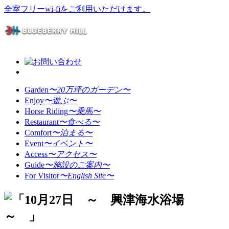
全室フリーwi-fiをご利用いただけます。
Garden
〜20万坪のガーデン〜
Enjoy
〜遊ぶ〜
Horse Riding
〜乗馬〜
Restaurant
〜食べる〜
Comfort
〜泊まる〜
Event
〜イベント〜
Access
〜アクセス〜
Guide
〜施設のご案内〜
For Visitor
〜English Site〜