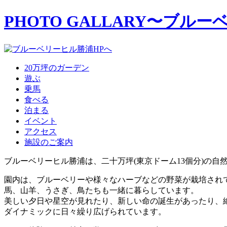
PHOTO GALLARY
〜ブルー
20万坪のガーデン
遊ぶ
乗馬
食べる
泊まる
イベント
アクセス
施設のご案内
ブルーベリーヒル勝浦は、二十万坪(東京ドーム13個分)の自
園内は、ブルーベリーや様々なハーブなどの野菜が栽培され
馬、山羊、うさぎ、鳥たちも一緒に暮らしています。
美しい夕日や星空が見れたり、新しい命の誕生があったり、
ダイナミックに日々繰り広げられています。