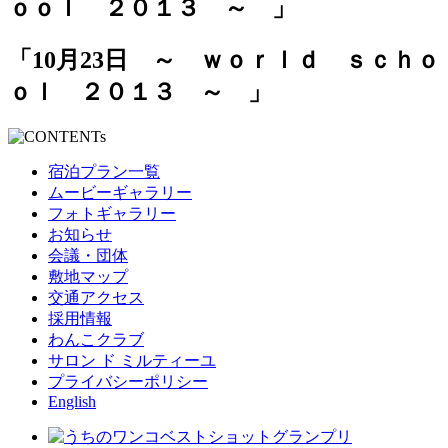
「10月23日 ～ ｗｏｒｌｄ ｓｃｈｏ
ｏｌ ２０１３ ～ 」
宿泊プラン一覧
ムービーギャラリー
フォトギャラリー
お知らせ
会議・団体
敷地マップ
交通アクセス
採用情報
わんこクラブ
サロン ド ミルティーユ
プライバシーポリシー
English