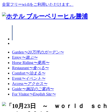
全室フリーwi-fiをご利用いただけます。
Garden
〜20万坪のガーデン〜
Enjoy
〜遊ぶ〜
Horse Riding
〜乗馬〜
Restaurant
〜食べる〜
Comfort
〜泊まる〜
Event
〜イベント〜
Access
〜アクセス〜
Guide
〜施設のご案内〜
For Visitor
〜English Site〜