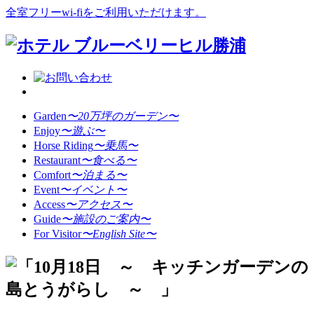
全室フリーwi-fiをご利用いただけます。
Garden
〜20万坪のガーデン〜
Enjoy
〜遊ぶ〜
Horse Riding
〜乗馬〜
Restaurant
〜食べる〜
Comfort
〜泊まる〜
Event
〜イベント〜
Access
〜アクセス〜
Guide
〜施設のご案内〜
For Visitor
〜English Site〜