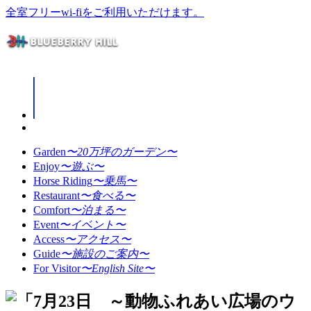
全室フリーwi-fiをご利用いただけます。
Garden
〜20万坪のガーデン〜
Enjoy
〜遊ぶ〜
Horse Riding
〜乗馬〜
Restaurant
〜食べる〜
Comfort
〜泊まる〜
Event
〜イベント〜
Access
〜アクセス〜
Guide
〜施設のご案内〜
For Visitor
〜English Site〜