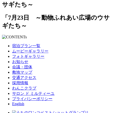
「7月23日 ～動物ふれあい広場のウサ
ギたち～
宿泊プラン一覧
ムービーギャラリー
フォトギャラリー
お知らせ
会議・団体
敷地マップ
交通アクセス
採用情報
わんこクラブ
サロン ド ミルティーユ
プライバシーポリシー
English