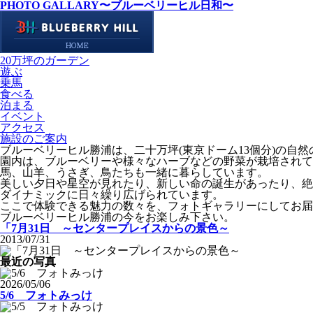
PHOTO GALLARY
〜ブルーベリーヒル日和〜
20万坪のガーデン
遊ぶ
乗馬
食べる
泊まる
イベント
アクセス
施設のご案内
ブルーベリーヒル勝浦は、二十万坪(東京ドーム13個分)の自
園内は、ブルーベリーや様々なハーブなどの野菜が栽培されて
馬、山羊、うさぎ、鳥たちも一緒に暮らしています。
美しい夕日や星空が見れたり、新しい命の誕生があったり、絶
ダイナミックに日々繰り広げられています。
ここで体験できる魅力の数々を、フォトギャラリーにしてお届
ブルーベリーヒル勝浦の今をお楽しみ下さい。
「7月31日 ～センタープレイスからの景色～
2013/07/31
最近の写真
2026/05/06
5/6 フォトみっけ