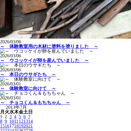
2026/03/06
～ 体験教室用の木材に塗料を塗りました ～
2026/03/06
～ ウコッケイが卵を産んでいました ～
2026/03/06
～ 本日のウサギたち ～
2026/03/01
～ 体験教室に向けて ～
2026/03/01
～ チョコくん＆もちちゃん ～
2013年7月
月
火
水
木
金
土
日
1
2
3
4
5
6
7
8
9
10
11
12
13
14
15
16
17
18
19
20
21
22
23
24
25
26
27
28