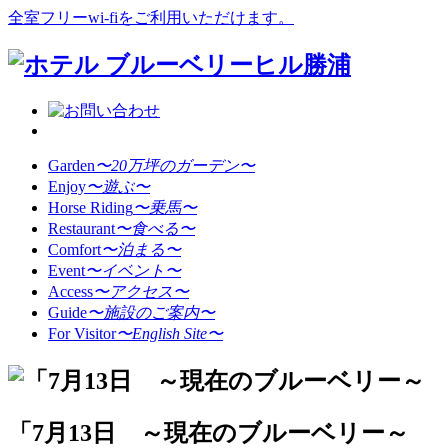
全室フリーwi-fiをご利用いただけます。
Garden
〜20万坪のガーデン〜
Enjoy
〜遊ぶ〜
Horse Riding
〜乗馬〜
Restaurant
〜食べる〜
Comfort
〜泊まる〜
Event
〜イベント〜
Access
〜アクセス〜
Guide
〜施設のご案内〜
For Visitor
〜English Site〜
「7月13日 ～現在のブルーベリー～