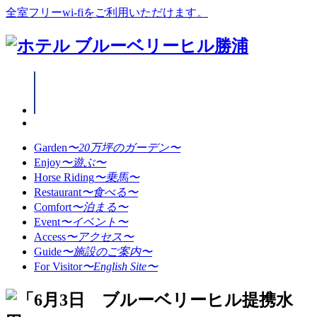
全室フリーwi-fiをご利用いただけます。
Garden
〜20万坪のガーデン〜
Enjoy
〜遊ぶ〜
Horse Riding
〜乗馬〜
Restaurant
〜食べる〜
Comfort
〜泊まる〜
Event
〜イベント〜
Access
〜アクセス〜
Guide
〜施設のご案内〜
For Visitor
〜English Site〜