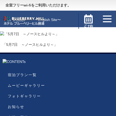
Guide
〜施設のご案内〜
全室フリーwi-fiをご利用いただけます。
For Visitor
〜English Site〜
「5月7日 ～ノースヒルより～」
宿泊プラン一覧
ムービーギャラリー
フォトギャラリー
お知らせ