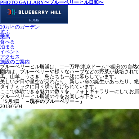
PHOTO GALLARY
〜ブルーベリーヒル日和〜
20万坪のガーデン
遊ぶ
乗馬
食べる
泊まる
イベント
アクセス
施設のご案内
ブルーベリーヒル勝浦は、二十万坪(東京ドーム13個分)の自
園内は、ブルーベリーや様々なハーブなどの野菜が栽培されて
馬、山羊、うさぎ、鳥たちも一緒に暮らしています。
美しい夕日や星空が見れたり、新しい命の誕生があったり、絶
ダイナミックに日々繰り広げられています。
ここで体験できる魅力の数々を、フォトギャラリーにしてお届
ブルーベリーヒル勝浦の今をお楽しみ下さい。
「5月4日 ～現在のブルーベリー～」
2013/05/04