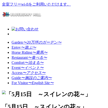
全室フリーwi-fiをご利用いただけます。
Garden
〜20万坪のガーデン〜
Enjoy
〜遊ぶ〜
Horse Riding
〜乗馬〜
Restaurant
〜食べる〜
Comfort
〜泊まる〜
Event
〜イベント〜
Access
〜アクセス〜
Guide
〜施設のご案内〜
For Visitor
〜English Site〜
「5月15日 ～スイレンの花～」