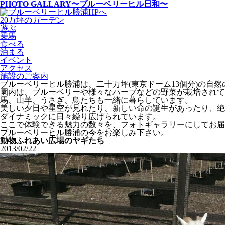
PHOTO GALLARY
〜ブルーベリーヒル日和〜
20万坪のガーデン
遊ぶ
乗馬
食べる
泊まる
イベント
アクセス
施設のご案内
ブルーベリーヒル勝浦は、二十万坪(東京ドーム13個分)の自
園内は、ブルーベリーや様々なハーブなどの野菜が栽培されて
馬、山羊、うさぎ、鳥たちも一緒に暮らしています。
美しい夕日や星空が見れたり、新しい命の誕生があったり、絶
ダイナミックに日々繰り広げられています。
ここで体験できる魅力の数々を、フォトギャラリーにしてお届
ブルーベリーヒル勝浦の今をお楽しみ下さい。
動物ふれあい広場のヤギたち
2013/02/22