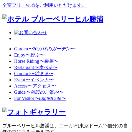
全室フリーwi-fiをご利用いただけます。
Garden
〜20万坪のガーデン〜
Enjoy
〜遊ぶ〜
Horse Riding
〜乗馬〜
Restaurant
〜食べる〜
Comfort
〜泊まる〜
Event
〜イベント〜
Access
〜アクセス〜
Guide
〜施設のご案内〜
For Visitor
〜English Site〜
ブルーベリーヒル勝浦は、二十万坪(東京ドーム13個分)の自
然の中にあるホテルです。