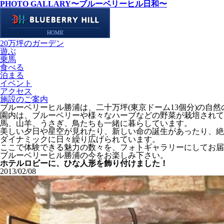
PHOTO GALLARY
〜ブルーベリーヒル日和〜
20万坪のガーデン
遊ぶ
乗馬
食べる
泊まる
イベント
アクセス
施設のご案内
ブルーベリーヒル勝浦は、二十万坪(東京ドーム13個分)の自
園内は、ブルーベリーや様々なハーブなどの野菜が栽培されて
馬、山羊、うさぎ、鳥たちも一緒に暮らしています。
美しい夕日や星空が見れたり、新しい命の誕生があったり、絶
ダイナミックに日々繰り広げられています。
ここで体験できる魅力の数々を、フォトギャラリーにしてお届
ブルーベリーヒル勝浦の今をお楽しみ下さい。
ホテルロビーに、ひな人形を飾り付けました！
2013/02/08