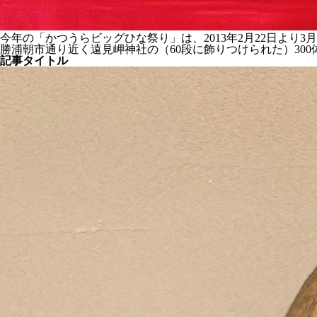
今年の「かつうらビッグひな祭り」は、2013年2月22日より3
勝浦朝市通り近く遠見岬神社の（60段に飾りつけられた）30
記事タイトル