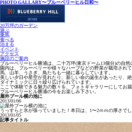
PHOTO GALLARY
〜ブルーベリーヒル日和〜
20万坪のガーデン
遊ぶ
乗馬
食べる
泊まる
イベント
アクセス
施設のご案内
ブルーベリーヒル勝浦は、二十万坪(東京ドーム13個分)の自
園内は、ブルーベリーや様々なハーブなどの野菜が栽培されて
馬、山羊、うさぎ、鳥たちも一緒に暮らしています。
美しい夕日や星空が見れたり、新しい命の誕生があったり、絶
ダイナミックに日々繰り広げられています。
ここで体験できる魅力の数々を、フォトギャラリーにしてお届
ブルーベリーヒル勝浦の今をお楽しみ下さい。
屋外プール横の池に
2013/01/06
うっすらと氷が張っていました！本日は、1〜2ｍｍの厚さで
2013/01/05
記事タイトル