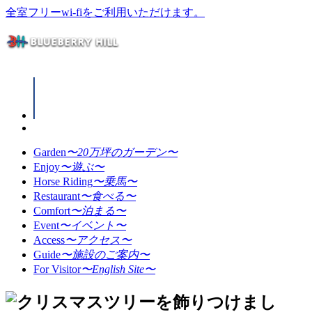
全室フリーwi-fiをご利用いただけます。
Garden
〜20万坪のガーデン〜
Enjoy
〜遊ぶ〜
Horse Riding
〜乗馬〜
Restaurant
〜食べる〜
Comfort
〜泊まる〜
Event
〜イベント〜
Access
〜アクセス〜
Guide
〜施設のご案内〜
For Visitor
〜English Site〜