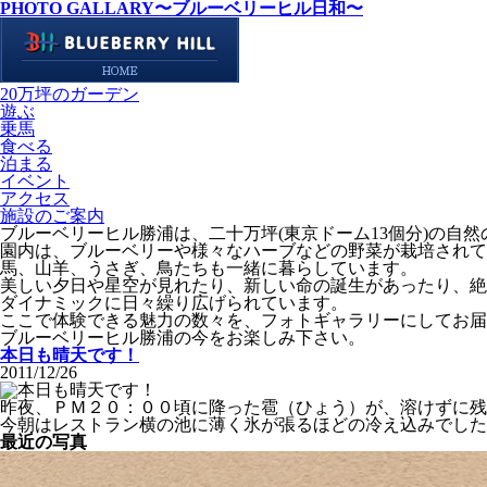
PHOTO GALLARY
〜ブルーベリーヒル日和〜
20万坪のガーデン
遊ぶ
乗馬
食べる
泊まる
イベント
アクセス
施設のご案内
ブルーベリーヒル勝浦は、二十万坪(東京ドーム13個分)の自
園内は、ブルーベリーや様々なハーブなどの野菜が栽培されて
馬、山羊、うさぎ、鳥たちも一緒に暮らしています。
美しい夕日や星空が見れたり、新しい命の誕生があったり、絶
ダイナミックに日々繰り広げられています。
ここで体験できる魅力の数々を、フォトギャラリーにしてお届
ブルーベリーヒル勝浦の今をお楽しみ下さい。
本日も晴天です！
2011/12/26
昨夜、ＰＭ２０：００頃に降った雹（ひょう）が、溶けずに残
今朝はレストラン横の池に薄く氷が張るほどの冷え込みでした
最近の写真