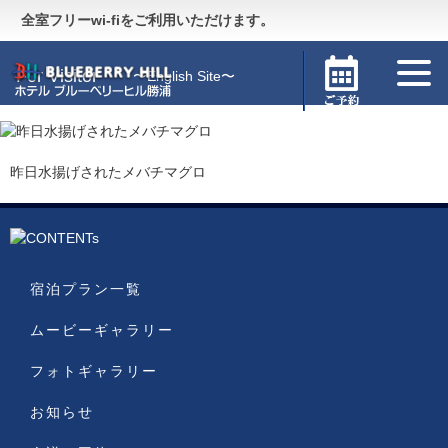
Guide
〜施設のご案内〜
全室フリーwi-fiをご利用いただけます。
For Visitor
〜English Site〜
昨日水揚げされたメバチマグロ
宿泊プラン一覧
ムービーギャラリー
フォトギャラリー
お知らせ