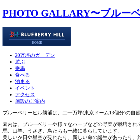
PHOTO GALLARY
〜ブルー
20万坪のガーデン
遊ぶ
乗馬
食べる
泊まる
イベント
アクセス
施設のご案内
ブルーベリーヒル勝浦は、二十万坪(東京ドーム13個分)の自
園内は、ブルーベリーや様々なハーブなどの野菜が栽培され
馬、山羊、うさぎ、鳥たちも一緒に暮らしています。
美しい夕日や星空が見れたり、新しい命の誕生があったり、