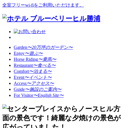
全室フリーwi-fiをご利用いただけます。
Garden
〜20万坪のガーデン〜
Enjoy
〜遊ぶ〜
Horse Riding
〜乗馬〜
Restaurant
〜食べる〜
Comfort
〜泊まる〜
Event
〜イベント〜
Access
〜アクセス〜
Guide
〜施設のご案内〜
For Visitor
〜English Site〜