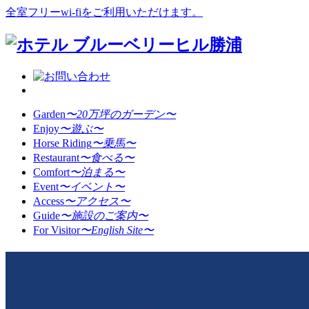
全室フリーwi-fiをご利用いただけます。
Garden
〜20万坪のガーデン〜
Enjoy
〜遊ぶ〜
Horse Riding
〜乗馬〜
Restaurant
〜食べる〜
Comfort
〜泊まる〜
Event
〜イベント〜
Access
〜アクセス〜
Guide
〜施設のご案内〜
For Visitor
〜English Site〜