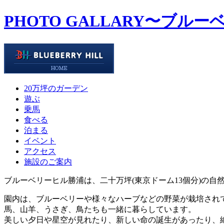
PHOTO GALLARY
〜ブルー
20万坪のガーデン
遊ぶ
乗馬
食べる
泊まる
イベント
アクセス
施設のご案内
ブルーベリーヒル勝浦は、二十万坪(東京ドーム13個分)の自
園内は、ブルーベリーや様々なハーブなどの野菜が栽培され
馬、山羊、うさぎ、鳥たちも一緒に暮らしています。
美しい夕日や星空が見れたり、新しい命の誕生があったり、