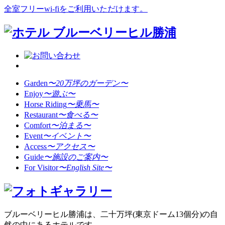
全室フリーwi-fiをご利用いただけます。
Garden
〜20万坪のガーデン〜
Enjoy
〜遊ぶ〜
Horse Riding
〜乗馬〜
Restaurant
〜食べる〜
Comfort
〜泊まる〜
Event
〜イベント〜
Access
〜アクセス〜
Guide
〜施設のご案内〜
For Visitor
〜English Site〜
ブルーベリーヒル勝浦は、二十万坪(東京ドーム13個分)の自
然の中にあるホテルです。