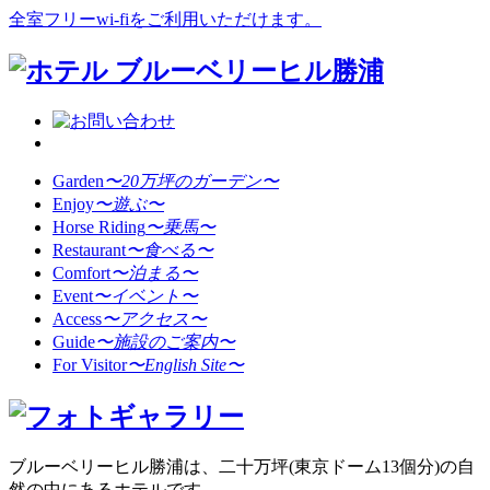
全室フリーwi-fiをご利用いただけます。
Garden
〜20万坪のガーデン〜
Enjoy
〜遊ぶ〜
Horse Riding
〜乗馬〜
Restaurant
〜食べる〜
Comfort
〜泊まる〜
Event
〜イベント〜
Access
〜アクセス〜
Guide
〜施設のご案内〜
For Visitor
〜English Site〜
ブルーベリーヒル勝浦は、二十万坪(東京ドーム13個分)の自
然の中にあるホテルです。