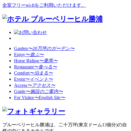
全室フリーwi-fiをご利用いただけます。
Garden
〜20万坪のガーデン〜
Enjoy
〜遊ぶ〜
Horse Riding
〜乗馬〜
Restaurant
〜食べる〜
Comfort
〜泊まる〜
Event
〜イベント〜
Access
〜アクセス〜
Guide
〜施設のご案内〜
For Visitor
〜English Site〜
ブルーベリーヒル勝浦は、二十万坪(東京ドーム13個分)の自
然の中にあるホテルです。