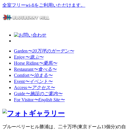
全室フリーwi-fiをご利用いただけます。
Garden
〜20万坪のガーデン〜
Enjoy
〜遊ぶ〜
Horse Riding
〜乗馬〜
Restaurant
〜食べる〜
Comfort
〜泊まる〜
Event
〜イベント〜
Access
〜アクセス〜
Guide
〜施設のご案内〜
For Visitor
〜English Site〜
ブルーベリーヒル勝浦は、二十万坪(東京ドーム13個分)の自