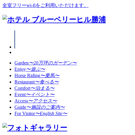
全室フリーwi-fiをご利用いただけます。
Garden
〜20万坪のガーデン〜
Enjoy
〜遊ぶ〜
Horse Riding
〜乗馬〜
Restaurant
〜食べる〜
Comfort
〜泊まる〜
Event
〜イベント〜
Access
〜アクセス〜
Guide
〜施設のご案内〜
For Visitor
〜English Site〜