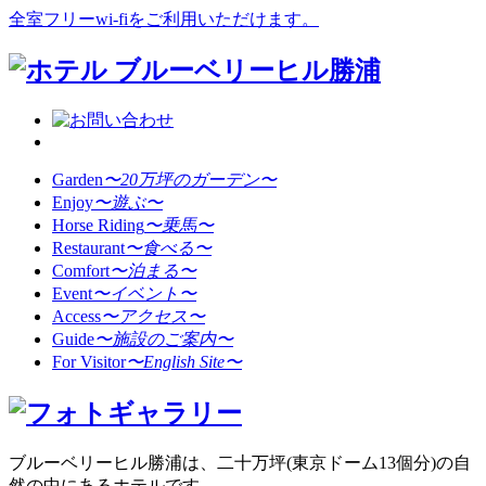
全室フリーwi-fiをご利用いただけます。
Garden
〜20万坪のガーデン〜
Enjoy
〜遊ぶ〜
Horse Riding
〜乗馬〜
Restaurant
〜食べる〜
Comfort
〜泊まる〜
Event
〜イベント〜
Access
〜アクセス〜
Guide
〜施設のご案内〜
For Visitor
〜English Site〜
ブルーベリーヒル勝浦は、二十万坪(東京ドーム13個分)の自
然の中にあるホテルです。