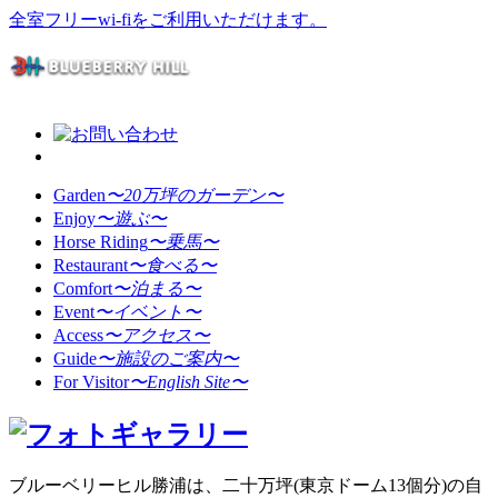
全室フリーwi-fiをご利用いただけます。
Garden
〜20万坪のガーデン〜
Enjoy
〜遊ぶ〜
Horse Riding
〜乗馬〜
Restaurant
〜食べる〜
Comfort
〜泊まる〜
Event
〜イベント〜
Access
〜アクセス〜
Guide
〜施設のご案内〜
For Visitor
〜English Site〜
ブルーベリーヒル勝浦は、二十万坪(東京ドーム13個分)の自