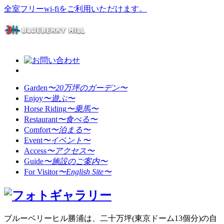
全室フリーwi-fiをご利用いただけます。
Garden
〜20万坪のガーデン〜
Enjoy
〜遊ぶ〜
Horse Riding
〜乗馬〜
Restaurant
〜食べる〜
Comfort
〜泊まる〜
Event
〜イベント〜
Access
〜アクセス〜
Guide
〜施設のご案内〜
For Visitor
〜English Site〜
ブルーベリーヒル勝浦は、二十万坪(東京ドーム13個分)の自