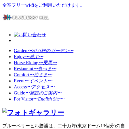
全室フリーwi-fiをご利用いただけます。
Garden
〜20万坪のガーデン〜
Enjoy
〜遊ぶ〜
Horse Riding
〜乗馬〜
Restaurant
〜食べる〜
Comfort
〜泊まる〜
Event
〜イベント〜
Access
〜アクセス〜
Guide
〜施設のご案内〜
For Visitor
〜English Site〜
ブルーベリーヒル勝浦は、二十万坪(東京ドーム13個分)の自