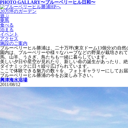
PHOTO GALLARY
〜ブルーベリーヒル日和〜
20万坪のガーデン
遊ぶ
乗馬
食べる
泊まる
イベント
アクセス
施設のご案内
ブルーベリーヒル勝浦は、二十万坪(東京ドーム13個分)の自
園内は、ブルーベリーや様々なハーブなどの野菜が栽培されて
馬、山羊、うさぎ、鳥たちも一緒に暮らしています。
美しい夕日や星空が見れたり、新しい命の誕生があったり、絶
ダイナミックに日々繰り広げられています。
ここで体験できる魅力の数々を、フォトギャラリーにしてお届
ブルーベリーヒル勝浦の今をお楽しみ下さい。
興津海水浴場
2011/08/12