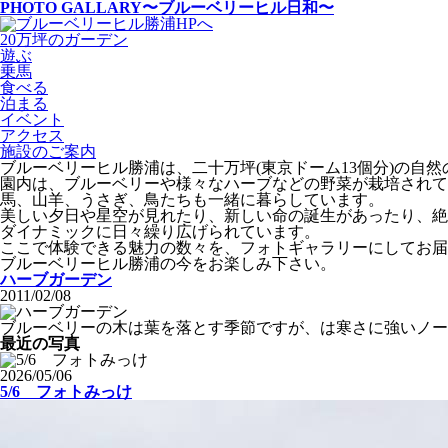
PHOTO GALLARY
〜ブルーベリーヒル日和〜
20万坪のガーデン
遊ぶ
乗馬
食べる
泊まる
イベント
アクセス
施設のご案内
ブルーベリーヒル勝浦は、二十万坪(東京ドーム13個分)の自
園内は、ブルーベリーや様々なハーブなどの野菜が栽培されて
馬、山羊、うさぎ、鳥たちも一緒に暮らしています。
美しい夕日や星空が見れたり、新しい命の誕生があったり、絶
ダイナミックに日々繰り広げられています。
ここで体験できる魅力の数々を、フォトギャラリーにしてお届
ブルーベリーヒル勝浦の今をお楽しみ下さい。
ハーブガーデン
2011/02/08
ブルーベリーの木は葉を落とす季節ですが、は寒さに強いノー
最近の写真
2026/05/06
5/6 フォトみっけ