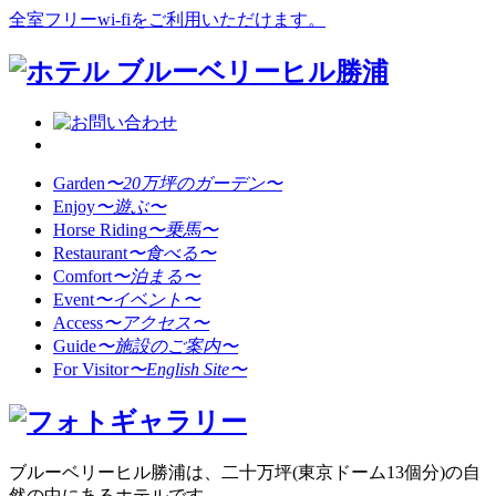
全室フリーwi-fiをご利用いただけます。
Garden
〜20万坪のガーデン〜
Enjoy
〜遊ぶ〜
Horse Riding
〜乗馬〜
Restaurant
〜食べる〜
Comfort
〜泊まる〜
Event
〜イベント〜
Access
〜アクセス〜
Guide
〜施設のご案内〜
For Visitor
〜English Site〜
ブルーベリーヒル勝浦は、二十万坪(東京ドーム13個分)の自
然の中にあるホテルです。