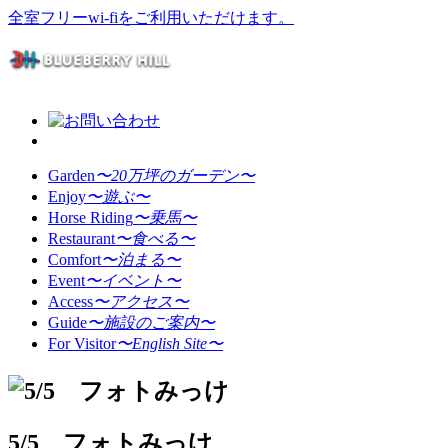
全室フリーwi-fiをご利用いただけます。
Garden
〜20万坪のガーデン〜
Enjoy
〜遊ぶ〜
Horse Riding
〜乗馬〜
Restaurant
〜食べる〜
Comfort
〜泊まる〜
Event
〜イベント〜
Access
〜アクセス〜
Guide
〜施設のご案内〜
For Visitor
〜English Site〜
5/5 フォトみっけ